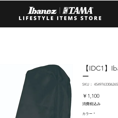
【IDC1】I
ー
SKU： 4549763306265
価
￥1,100
格
消費税込み
カラー
*