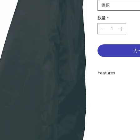
選択
数量
*
カ
Features
IDC1は、スタンド
ター、ベース、アコ
らガードする、ホコ
（BK）、ブラウン（
ナップ、お好みに合