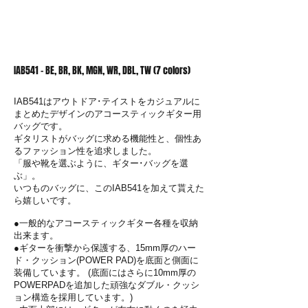
IAB541 - BE, BR, BK, MGN, WR, DBL, TW (7 colors)
IAB541はアウトドア･テイストをカジュアルに
まとめたデザインのアコースティックギター用
バッグです。
ギタリストがバッグに求める機能性と、個性あ
るファッション性を追求しました。
「服や靴を選ぶように、ギター･バッグを選
ぶ」。
いつものバッグに、このIAB541を加えて貰えた
ら嬉しいです。
●一般的なアコースティックギター各種を収納
出来ます。
●ギターを衝撃から保護する、15mm厚のハー
ド・クッション(POWER PAD)を底面と側面に
装備しています。 (底面にはさらに10mm厚の
POWERPADを追加した頑強なダブル・クッシ
ョン構造を採用しています。)