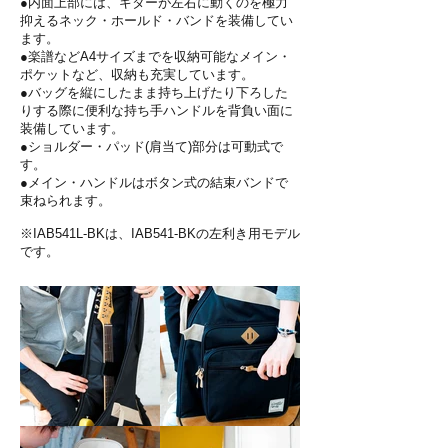
●内面上部には、ギターが左右に動くのを極力
抑えるネック・ホールド・バンドを装備してい
ます。
●楽譜などA4サイズまでを収納可能なメイン・
ポケットなど、収納も充実しています。
●バッグを縦にしたまま持ち上げたり下ろした
りする際に便利な持ち手ハンドルを背負い面に
装備しています。
●ショルダー・パッド(肩当て)部分は可動式で
す。
●メイン・ハンドルはボタン式の結束バンドで
束ねられます。
​※IAB541L-BKは、IAB541-BKの左利き用モデル
です。