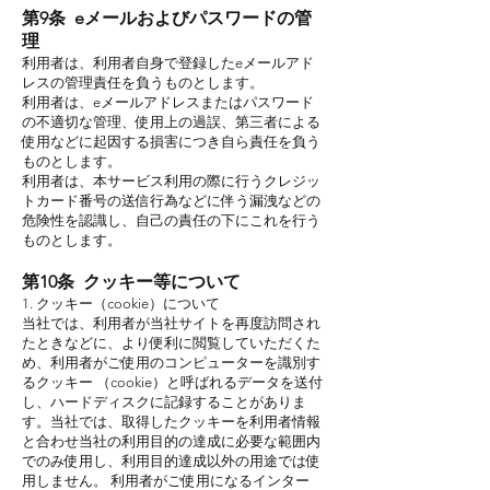
第9条 eメールおよびパスワードの管
理
利用者は、利用者自身で登録したeメールアド
レスの管理責任を負うものとします。
利用者は、eメールアドレスまたはパスワード
の不適切な管理、使用上の過誤、第三者による
使用などに起因する損害につき自ら責任を負う
ものとします。
利用者は、本サービス利用の際に行うクレジッ
トカード番号の送信行為などに伴う漏洩などの
危険性を認識し、自己の責任の下にこれを行う
ものとします。
第10条 クッキー等について
1. クッキー（cookie）について
当社では、利用者が当社サイトを再度訪問され
たときなどに、より便利に閲覧していただくた
め、利用者がご使用のコンピューターを識別す
るクッキー （cookie）と呼ばれるデータを送付
し、ハードディスクに記録することがありま
す。当社では、取得したクッキーを利用者情報
と合わせ当社の利用目的の達成に必要な範囲内
でのみ使用し、利用目的達成以外の用途では使
用しません。 利用者がご使用になるインター