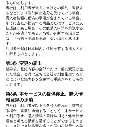
るものとします。
当社は、利用者が過去に当社との契約に違反す
るなどにより取引停止処分を受けている場合、
購入者情報に虚偽の事項が含まれている場合、
すでに当社が提供する商品またはサービスに支
払遅延がある場合、その他購入申請を承認する
ことが不適当であると当社が判断する場合に
は、当該購入申請を承認しない場合がありま
す。
利用者登録は日本国内に住所を有する成人の方
に限るものとします。
第5条 変更の届出
登録後、登録内容の全部または一部に変更が生
じた場合、会員は直ちに当社が別途指定する方
法により登録内容を変更する手続きをとるもの
とします。
第6条 本サービスの提供停止、購入情
報登録の抹消
当社は、利用者が以下の各号の何れかに該当す
る場合、事前に通知することなく、本サービス
の利用停止、購入情報の登録抹消その他当社が
適当と考える措置を講ずることができるものと
し、当社は当該措置を講じた理由を開示する義