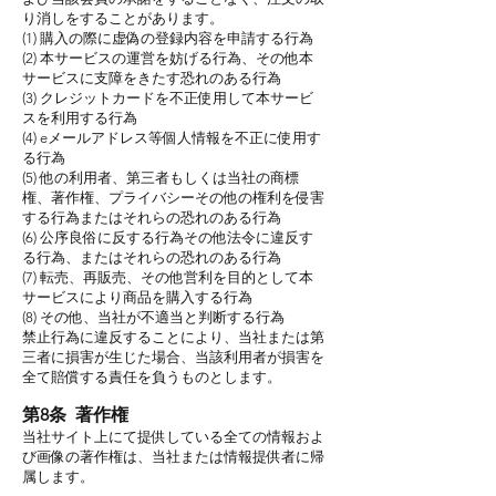
り消しをすることがあります。
(1) 購入の際に虚偽の登録内容を申請する行為
(2) 本サービスの運営を妨げる行為、その他本
サービスに支障をきたす恐れのある行為
(3) クレジットカードを不正使用して本サービ
スを利用する行為
(4) eメールアドレス等個人情報を不正に使用す
る行為
(5) 他の利用者、第三者もしくは当社の商標
権、著作権、プライバシーその他の権利を侵害
する行為またはそれらの恐れのある行為
(6) 公序良俗に反する行為その他法令に違反す
る行為、またはそれらの恐れのある行為
(7) 転売、再販売、その他営利を目的として本
サービスにより商品を購入する行為
(8) その他、当社が不適当と判断する行為
禁止行為に違反することにより、当社または第
三者に損害が生じた場合、当該利用者が損害を
全て賠償する責任を負うものとします。
第8条 著作権
当社サイト上にて提供している全ての情報およ
び画像の著作権は、当社または情報提供者に帰
属します。