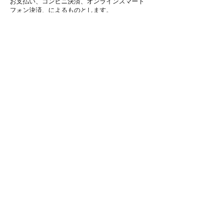
お支払い、コンビニ決済、オンラインスマート
フォン決済、によるものとします。
クレジットカードによるお支払いの場合は、利
用者がカード会社との間で別途契約する条件に
従うものとします。なお、利用者と当該クレジ
ットカード会社などの間で紛争が発生した場合
は、当該当事者双方で解決するものとし、当社
には一切責任はないものとします。
またすべての決済は、決済代行サービス
KOMOJU名義で行われます。
第15条 返品・返金
原則として、ご注文後のお客様のご都合による
「ご注文キャンセル」、「商品の交換・返品交
換（初期不良等を除く）」はお受けしておりま
せん。また商品着荷後7日を過ぎた場合の返品･
交換も原則としてお受けしておりません。
商品に不良箇所があった場合や輸送中の不慮の
事故に起因する返品については
無料
で承りま
す。その際は弊社へご連絡頂いた後、返品商品
を着払いにて弊社まで返送ください。
返金手続きについては、当社に商品返品到着確
認が出来てからの対応となりますので、2週間
前後のお時間を頂く場合がございます。またク