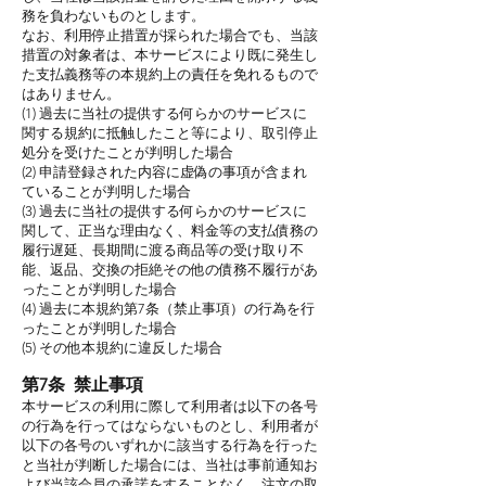
務を負わないものとします。
なお、利用停止措置が採られた場合でも、当該
措置の対象者は、本サービスにより既に発生し
た支払義務等の本規約上の責任を免れるもので
はありません。
(1) 過去に当社の提供する何らかのサービスに
関する規約に抵触したこと等により、取引停止
処分を受けたことが判明した場合
(2) 申請登録された内容に虚偽の事項が含まれ
ていることが判明した場合
(3) 過去に当社の提供する何らかのサービスに
関して、正当な理由なく、料金等の支払債務の
履行遅延、長期間に渡る商品等の受け取り不
能、返品、交換の拒絶その他の債務不履行があ
ったことが判明した場合
(4) 過去に本規約第7条（禁止事項）の行為を行
ったことが判明した場合
(5) その他本規約に違反した場合
第7条 禁止事項
本サービスの利用に際して利用者は以下の各号
の行為を行ってはならないものとし、利用者が
以下の各号のいずれかに該当する行為を行った
と当社が判断した場合には、当社は事前通知お
よび当該会員の承諾をすることなく、注文の取