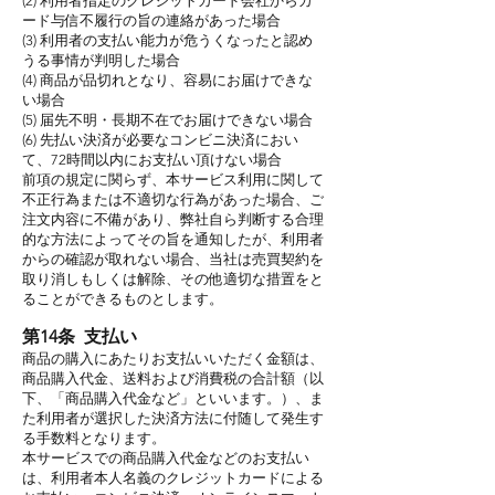
(2) 利用者指定のクレジットカード会社からカ
ード与信不履行の旨の連絡があった場合
(3) 利用者の支払い能力が危うくなったと認め
うる事情が判明した場合
(4) 商品が品切れとなり、容易にお届けできな
い場合
(5) 届先不明・長期不在でお届けできない場合
(6) 先払い決済が必要なコンビニ決済におい
て、72時間以内にお支払い頂けない場合
前項の規定に関らず、本サービス利用に関して
不正行為または不適切な行為があった場合、ご
注文内容に不備があり、弊社自ら判断する合理
的な方法によってその旨を通知したが、利用者
からの確認が取れない場合、当社は売買契約を
取り消しもしくは解除、その他適切な措置をと
ることができるものとします。
第14条 支払い
商品の購入にあたりお支払いいただく金額は、
商品購入代金、送料および消費税の合計額（以
下、「商品購入代金など」といいます。）、ま
た利用者が選択した決済方法に付随して発生す
る手数料となります。
本サービスでの商品購入代金などのお支払い
は、利用者本人名義のクレジットカードによる