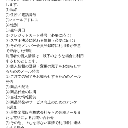
します。
(1) 氏名
(2) 住所／電話番号
(3) eメールアドレス
(4) 性別
(5) 生年月日
(6) クレジットカード番号（必要に応じ）
(7) スマホ決済に関わる情報（必要に応じ）
(8) その他メンバー会員登録時に利用者が任意
で登録した情報
利用者の個人情報は、以下のような場合に利用
するものとします。
(1) 個人情報の登録・変更の完了をお知らせす
るためのメール発信
(2) ご注文の完了をお知らせするためのメール
発信
(3) 商品の配送
(4) 商品代金の決済
(5) 当社の情報提供
(6) 商品開発やサービス向上のためのアンケー
ト調査
(7) 星野楽器販売株式会社からの各種メールま
たは電話によるお問い合わせ
(8) その他、止むを得ない事情で利用者に連絡
をする場合