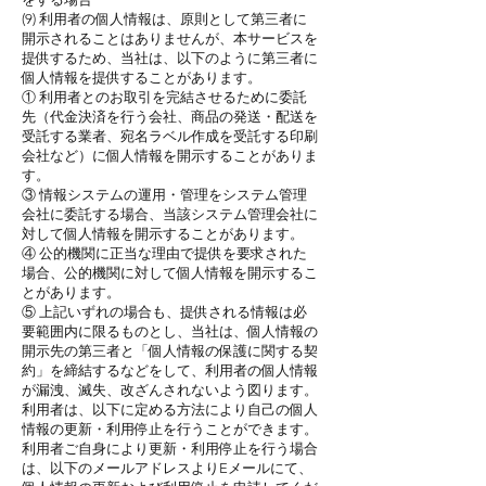
(9) 利用者の個人情報は、原則として第三者に
開示されることはありませんが、本サービスを
提供するため、当社は、以下のように第三者に
個人情報を提供することがあります。
① 利用者とのお取引を完結させるために委託
先（代金決済を行う会社、商品の発送・配送を
受託する業者、宛名ラベル作成を受託する印刷
会社など）に個人情報を開示することがありま
す。
③ 情報システムの運用・管理をシステム管理
会社に委託する場合、当該システム管理会社に
対して個人情報を開示することがあります。
④ 公的機関に正当な理由で提供を要求された
場合、公的機関に対して個人情報を開示するこ
とがあります。
⑤ 上記いずれの場合も、提供される情報は必
要範囲内に限るものとし、当社は、個人情報の
開示先の第三者と「個人情報の保護に関する契
約」を締結するなどをして、利用者の個人情報
が漏洩、滅失、改ざんされないよう図ります。
利用者は、以下に定める方法により自己の個人
情報の更新・利用停止を行うことができます。
利用者ご自身により更新・利用停止を行う場合
は、以下のメールアドレスよりEメールにて、