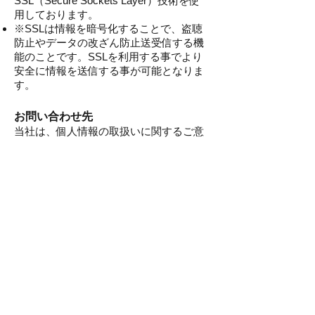
SSL（Secure Sockets Layer）技術を使
用しております。
※SSLは情報を暗号化することで、盗聴
防止やデータの改ざん防止送受信する機
能のことです。SSLを利用する事でより
安全に情報を送信する事が可能となりま
す。
お問い合わせ先
当社は、個人情報の取扱いに関するご意
見・ご要望につきまして、合理的な範囲
ですみやかに対応します。当社の個人情
報の取扱い及び安全管理措置に関するご
意見・ご要望、また、お問い合わせや個
人情報取扱いに関する苦情につきまして
は、下記オンラインストア･サポート係
までメールでお申し出下さい。
星野楽器販売株式会社 オンラインスト
ア･サポート係
logistics-j@hoshinogakki.co.jp
プライバシーポリシーの変更